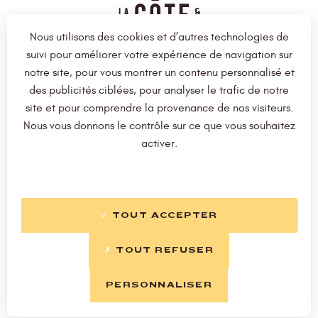
Nous utilisons des cookies et d’autres technologies de
suivi pour améliorer votre expérience de navigation sur
notre site, pour vous montrer un contenu personnalisé et
La Carte
Nos restaurants
des publicités ciblées, pour analyser le trafic de notre
site et pour comprendre la provenance de nos visiteurs.
Notre approche
Nos Jobs
Nous vous donnons le contrôle sur ce que vous souhaitez
Les coulisses
Bon cadeau
activer.
Devenez franchisé
TOUT ACCEPTER
TOUT REFUSER
PERSONNALISER
Mentions légales
Plan du site