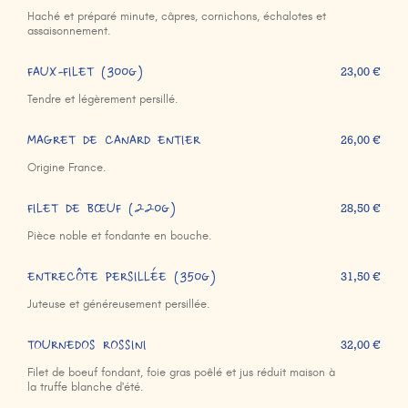
Haché et préparé minute, câpres, cornichons, échalotes et
assaisonnement.
FAUX-FILET (300g)
23,00 €
Tendre et légèrement persillé.
MAGRET DE CANARD ENTIER
26,00 €
Origine France.
FILET DE BŒUF (220g)
28,50 €
Pièce noble et fondante en bouche.
ENTRECÔTE PERSILLÉE (350g)
31,50 €
Juteuse et généreusement persillée.
TOURNEDOS ROSSINI
32,00 €
Filet de boeuf fondant, foie gras poêlé et jus réduit maison à
la truffe blanche d'été.