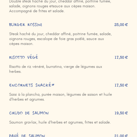
Double steak haché du jour, cheddar affiné, poitrine fumée,
salade, oignons rouges etsauce aux cèpes maison.
Accompagné de frites et salade.
BURGER ROSSINI
25,00 €
Steak haché du jour, cheddar affiné, poitrine fumée, salade,
oignons rouges, escalope de foie gras poêlé, sauce aux
cèpes maison.
RISOTTO VÉGÉ
17,50 €
Risotto de riz vénéré, burratina, vierge de légumes aux
herbes.
ENCORNETS SNACKÉ*
17,50 €
Saisi à la plancha, purée maison, légumes de saison et huile
d’herbes et agrumes.
CRUDO DE SAUMON
19,50 €
Saumon gravlax, huile d’herbes et agrumes, frites et salade.
PAVÉ DE SAUMON
21,00 €