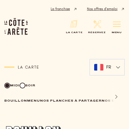
Panneau de gestion des cookies
La franchise
Nos offres d’emploi
LA CARTE
RÉSERVEZ
MENU
FR
LA CARTE
MIDI
SOIR
BOUILLON
MENU
NOS PLANCHES À PARTAGER
NOS ENTRÉ