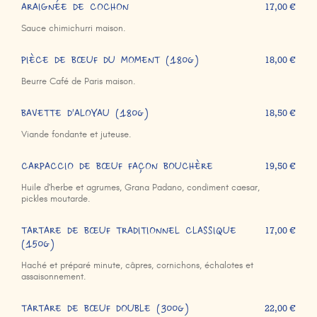
ARAIGNÉE DE COCHON
17,00 €
Sauce chimichurri maison.
PIÈCE DE BŒUF DU MOMENT (180g)
18,00 €
Beurre Café de Paris maison.
BAVETTE D'ALOYAU (180g)
18,50 €
Viande fondante et juteuse.
CARPACCIO DE BŒUF FAÇON BOUCHÈRE
19,50 €
Huile d'herbe et agrumes, Grana Padano, condiment caesar,
pickles moutarde.
TARTARE DE BŒUF TRADITIONNEL CLASSIQUE
17,00 €
(150g)
Haché et préparé minute, câpres, cornichons, échalotes et
assaisonnement.
TARTARE DE BŒUF DOUBLE (300g)
22,00 €