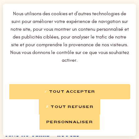
Nous utilisons des cookies et d’autres technologies de
BOISSONS CHAUDES
suivi pour améliorer votre expérience de navigation sur
notre site, pour vous montrer un contenu personnalisé et
des publicités ciblées, pour analyser le trafic de notre
Café, déca, noisette
2,10 €
site et pour comprendre la provenance de nos visiteurs.
Nous vous donnons le contrôle sur ce que vous souhaitez
Thé & infusion
2,70 €
activer.
Café viennois
4,50 €
Cappuccino
4,50 €
TOUT ACCEPTER
Irish coffee
8,50 €
TOUT REFUSER
PERSONNALISER
VINS AU VERRE - ROUGES