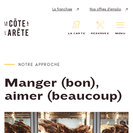
Panneau de gestion des cookies
La franchise
Nos offres d’emploi
LA CARTE
RÉSERVEZ
MENU
NOTRE APPROCHE
Manger (bon),
aimer (beaucoup)