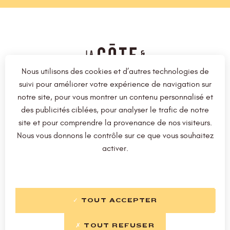
Nous utilisons des cookies et d’autres technologies de
suivi pour améliorer votre expérience de navigation sur
notre site, pour vous montrer un contenu personnalisé et
La Carte
Nos restaurants
des publicités ciblées, pour analyser le trafic de notre
site et pour comprendre la provenance de nos visiteurs.
Notre approche
Nos Jobs
Nous vous donnons le contrôle sur ce que vous souhaitez
Les coulisses
Bon cadeau
activer.
Devenez franchisé
TOUT ACCEPTER
TOUT REFUSER