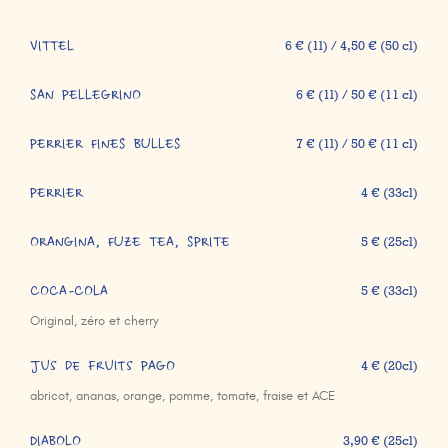
VITTEL
6 € (1l) / 4,50 € (50 cl)
SAN PELLEGRINO
6 € (1l) / 50 € (11 cl)
PERRIER FINES BULLES
7 € (1l) / 50 € (11 cl)
PERRIER
4 € (33cl)
ORANGINA, FUZE TEA, SPRITE
5 € (25cl)
COCA-COLA
5 € (33cl)
Original, zéro et cherry
Jus de fruits PAGO
4 € (20cl)
abricot, ananas, orange, pomme, tomate, fraise et ACE
DIABOLO
3,90 € (25cl)