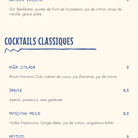
FROZEN PASSION
Gin Beefeater, purée de fruit de la passion, jus de citron, sirop de
vanille, glace pilée.
COCKTAILS CLASSIQUES
PIÑA COLADA
9
Rhum Havana Club, crème de coco, jus d'ananas, jus de citron.
SPRITZ
8,5
Aperol, prosecco, eau gazeuse.
MOSCOW MULE
8,5
Vodka Wyborowa, Ginger Beer, jus de citron, angostura bitter.
MOJITO
9