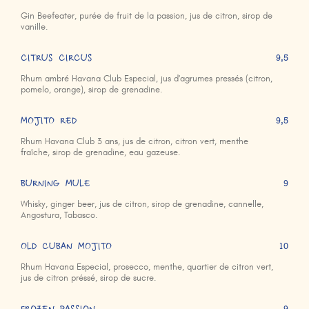
Gin Beefeater, purée de fruit de la passion, jus de citron, sirop de
vanille.
CITRUS CIRCUS
9,5
Rhum ambré Havana Club Especial, jus d'agrumes pressés (citron,
pomelo, orange), sirop de grenadine.
MOJITO RED
9,5
Rhum Havana Club 3 ans, jus de citron, citron vert, menthe
fraîche, sirop de grenadine, eau gazeuse.
BURNING MULE
9
Whisky, ginger beer, jus de citron, sirop de grenadine, cannelle,
Angostura, Tabasco.
OLD CUBAN MOJITO
10
Rhum Havana Especial, prosecco, menthe, quartier de citron vert,
jus de citron préssé, sirop de sucre.
9