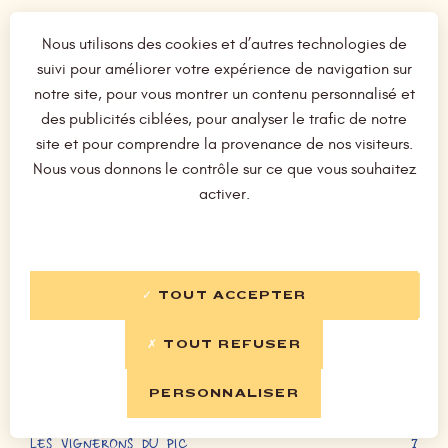
Nous utilisons des cookies et d’autres technologies de
VINS AU VERRE - ROUGES
suivi pour améliorer votre expérience de navigation sur
notre site, pour vous montrer un contenu personnalisé et
des publicités ciblées, pour analyser le trafic de notre
DOMAINE GOURON
site et pour comprendre la provenance de nos visiteurs.
5,5
Nous vous donnons le contrôle sur ce que vous souhaitez
VAL DE LOIRE - AOP Chinon
activer.
DOMAINE BOIS MAYAUD
6,5
VAL DE LOIRE - AOP Saint-Nicolas de Bourgueil
DOMAINE VADE
7
TOUT ACCEPTER
VAL DE LOIRE - AOC Saumur Champigny
TOUT REFUSER
CAVE DE TAIN
6,5
PERSONNALISER
VALLÉE DU RHÔNE - AOP Crozes Hermitage
LES VIGNERONS DU PIC
7