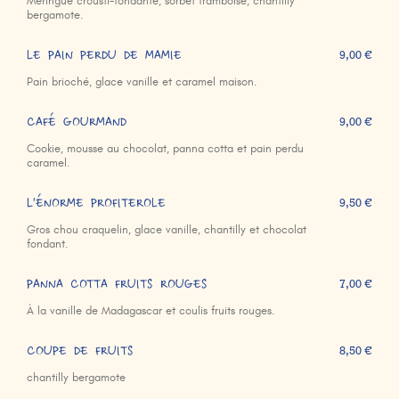
Meringue crousti-fondante, sorbet framboise, chantilly
bergamote.
LE PAIN PERDU DE MAMIE
9,00 €
Pain brioché, glace vanille et caramel maison.
CAFÉ GOURMAND
9,00 €
Cookie, mousse au chocolat, panna cotta et pain perdu
caramel.
L'ÉNORME PROFITEROLE
9,50 €
Gros chou craquelin, glace vanille, chantilly et chocolat
fondant.
PANNA COTTA FRUITS ROUGES
7,00 €
À la vanille de Madagascar et coulis fruits rouges.
COUPE DE FRUITS
8,50 €
chantilly bergamote