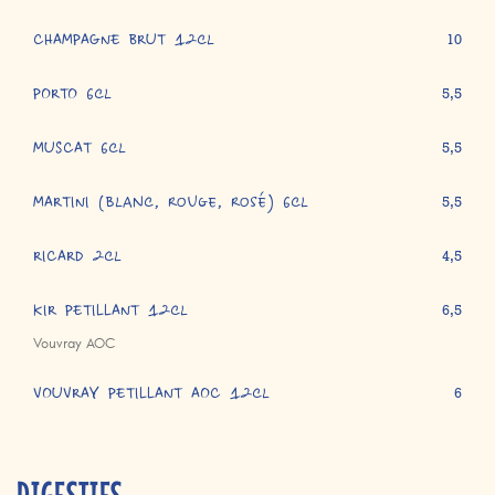
CHAMPAGNE BRUT 12cl
10
PORTO 6cl
5,5
MUSCAT 6cl
5,5
MARTINI (blanc, rouge, rosé) 6cl
5,5
RICARD 2cl
4,5
KIR PETILLANT 12cl
6,5
Vouvray AOC
VOUVRAY PETILLANT AOC 12cl
6
DIGESTIFS