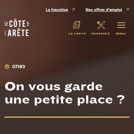
Panneau de gestion des cookies
La franchise
Nos offres d’emploi
LA CARTE
RÉSERVEZ
MENU
07H13
On vous garde
une petite place ?