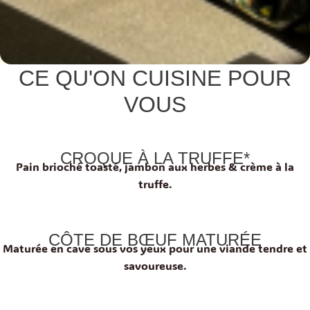
CE QU'ON CUISINE POUR
VOUS
CROQUE À LA TRUFFE*
Pain brioché toasté, jambon aux herbes & crème à la
truffe.
CÔTE DE BŒUF MATURÉE
Maturée en cave sous vos yeux pour une viande tendre et
savoureuse.