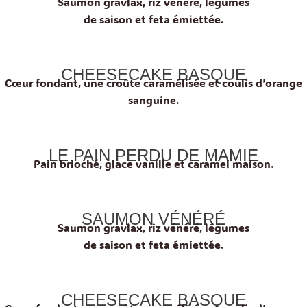
Saumon gravlax, riz vénéré, légumes
de saison et feta émiettée.
CHEESECAKE BASQUE
Cœur fondant, une croûte caramélisée et coulis d’orange
sanguine.
LE PAIN PERDU DE MAMIE
Pain brioché, glace vanille et caramel maison.
SAUMON VÉNÉRÉ
Saumon gravlax, riz vénéré, légumes
de saison et feta émiettée.
CHEESECAKE BASQUE