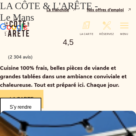
LA CÔTE & L'ARÊTE -
La franchise
Nos offres d’emploi
Le Mans
LA CARTE
RÉSERVEZ
MENU
4,5
(2 304 avis)
Cuisine 100% frais, belles pièces de viande et
grandes tablées dans une ambiance conviviale et
chaleureuse. Tout est préparé ici. Chaque jour.
LA CARTE
S'y rendre