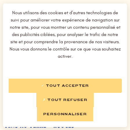
Nous utilisons des cookies et d’autres technologies de
BOISSONS CHAUDES
suivi pour améliorer votre expérience de navigation sur
notre site, pour vous montrer un contenu personnalisé et
des publicités ciblées, pour analyser le trafic de notre
Café, déca, noisette
2,10 €
site et pour comprendre la provenance de nos visiteurs.
Nous vous donnons le contrôle sur ce que vous souhaitez
Thé & infusion
2,70 €
activer.
Café viennois
4,50 €
Cappuccino
4,50 €
TOUT ACCEPTER
Irish coffee
8,50 €
TOUT REFUSER
PERSONNALISER
VINS AU VERRE - ROUGES