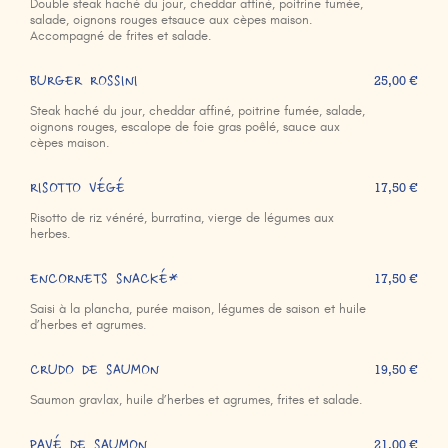
Double steak haché du jour, cheddar affiné, poitrine fumée,
salade, oignons rouges etsauce aux cèpes maison.
Accompagné de frites et salade.
BURGER ROSSINI
25,00 €
Steak haché du jour, cheddar affiné, poitrine fumée, salade,
oignons rouges, escalope de foie gras poêlé, sauce aux
cèpes maison.
RISOTTO VÉGÉ
17,50 €
Risotto de riz vénéré, burratina, vierge de légumes aux
herbes.
ENCORNETS SNACKÉ*
17,50 €
Saisi à la plancha, purée maison, légumes de saison et huile
d’herbes et agrumes.
CRUDO DE SAUMON
19,50 €
Saumon gravlax, huile d’herbes et agrumes, frites et salade.
PAVÉ DE SAUMON
21,00 €