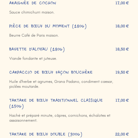
ARAIGNÉE DE COCHON
17,00 €
Sauce chimichurri maison.
PIÈCE DE BŒUF DU MOMENT (180g)
18,00 €
Beurre Café de Paris maison.
BAVETTE D'ALOYAU (180g)
18,50 €
Viande fondante et juteuse.
CARPACCIO DE BŒUF FAÇON BOUCHÈRE
19,50 €
Huile d'herbe et agrumes, Grana Padano, condiment caesar,
pickles moutarde.
TARTARE DE BŒUF TRADITIONNEL CLASSIQUE
17,00 €
(150g)
Haché et préparé minute, câpres, cornichons, échalotes et
assaisonnement.
TARTARE DE BŒUF DOUBLE (300g)
22,00 €