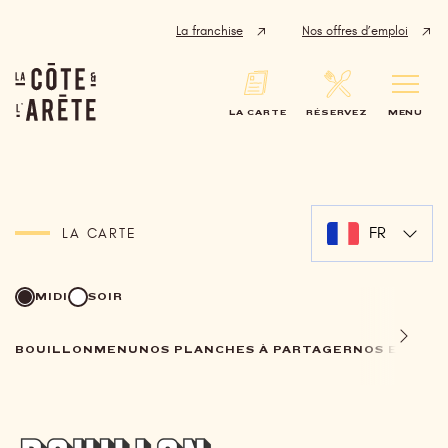
Panneau de gestion des cookies
La franchise
Nos offres d’emploi
LA CARTE
RÉSERVEZ
MENU
FR
LA CARTE
MIDI
SOIR
BOUILLON
MENU
NOS PLANCHES À PARTAGER
NOS ENTRÉ