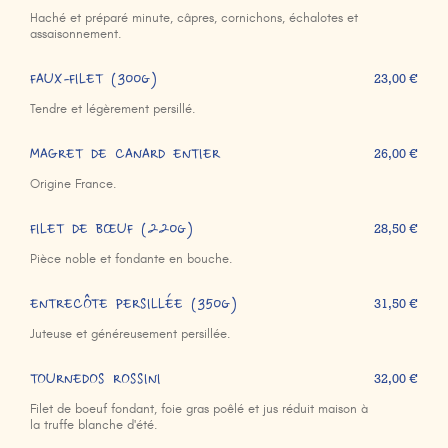
Haché et préparé minute, câpres, cornichons, échalotes et
assaisonnement.
FAUX-FILET (300g)
23,00 €
Tendre et légèrement persillé.
MAGRET DE CANARD ENTIER
26,00 €
Origine France.
FILET DE BŒUF (220g)
28,50 €
Pièce noble et fondante en bouche.
ENTRECÔTE PERSILLÉE (350g)
31,50 €
Juteuse et généreusement persillée.
TOURNEDOS ROSSINI
32,00 €
Filet de boeuf fondant, foie gras poêlé et jus réduit maison à
la truffe blanche d'été.