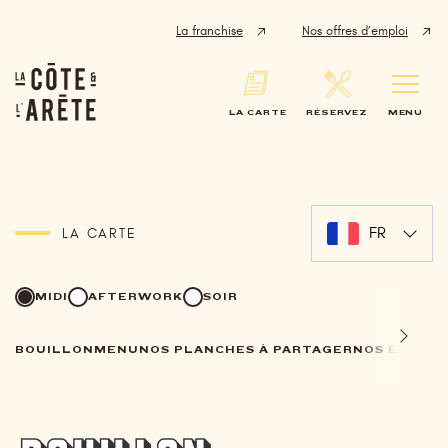
Panneau de gestion des cookies
La franchise
Nos offres d’emploi
LA CARTE
RÉSERVEZ
MENU
FR
LA CARTE
MIDI
AFTERWORK
SOIR
BOUILLON
MENU
NOS PLANCHES À PARTAGER
NOS ENTRÉ