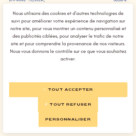
DOMAINE OLIVIER,
50,00 €
AOC BOURGOGNE HAUTES CÔTES DE NUITS, 100% Pinot
Nous utilisons des cookies et d’autres technologies de
noir vieilles vignes
suivi pour améliorer votre expérience de navigation sur
DOMAINE AEGERTER, LES GRÈVES
85,00 €
notre site, pour vous montrer un contenu personnalisé et
des publicités ciblées, pour analyser le trafic de notre
AOC BEAUNE 1ER CRU, 100% Pinot noir
site et pour comprendre la provenance de nos visiteurs.
DOMAINE LOUIS SOUFFLOT
29,00 €
Nous vous donnons le contrôle sur ce que vous souhaitez
activer.
CUVÉE CAPRICE, COTEAUX BOURGUIGNONS
DOMAINE DES TERRES DORÉES, JEAN-PAUL BRUN
38,00 €
Bourgogne Pinot noir
TOUT ACCEPTER
TOUT REFUSER
VALLEE DU RHONE
PERSONNALISER
VIGNERONS D’ESTÉZARGUES, CUVÉE DES GALETS
28,50 €
AOC CÔTES DU RHÔNE