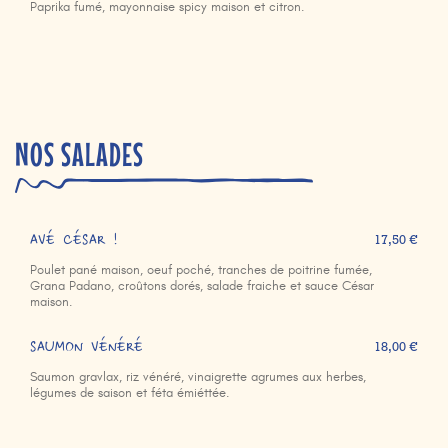
Paprika fumé, mayonnaise spicy maison et citron.
NOS SALADES
AVÉ CÉSAR !
17,50 €
Poulet pané maison, oeuf poché, tranches de poitrine fumée,
Grana Padano, croûtons dorés, salade fraiche et sauce César
maison.
SAUMON VÉNÉRÉ
18,00 €
Saumon gravlax, riz vénéré, vinaigrette agrumes aux herbes,
légumes de saison et féta émiéttée.