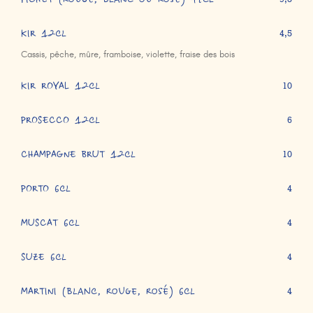
PICHET (rouge, blanc ou rosé) 47cl
KIR 12cl
4,5
Cassis, pêche, mûre, framboise, violette, fraise des bois
KIR ROYAL 12cl
10
PROSECCO 12cl
6
CHAMPAGNE BRUT 12cl
10
PORTO 6cl
4
MUSCAT 6cl
4
SUZE 6cl
4
MARTINI (blanc, rouge, rosé) 6cl
4