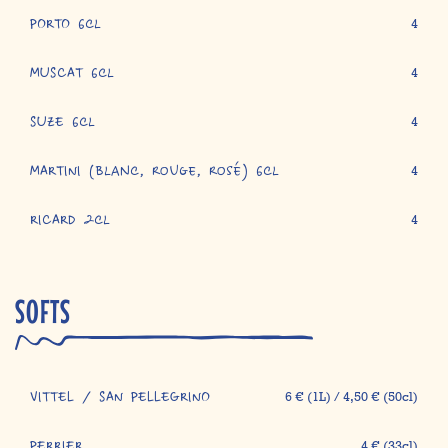
PORTO 6cl
4
MUSCAT 6cl
4
SUZE 6cl
4
MARTINI (blanc, rouge, rosé) 6cl
4
RICARD 2cl
4
SOFTS
VITTEL / SAN PELLEGRINO
6 € (1L) / 4,50 € (50cl)
4 € (33cl)