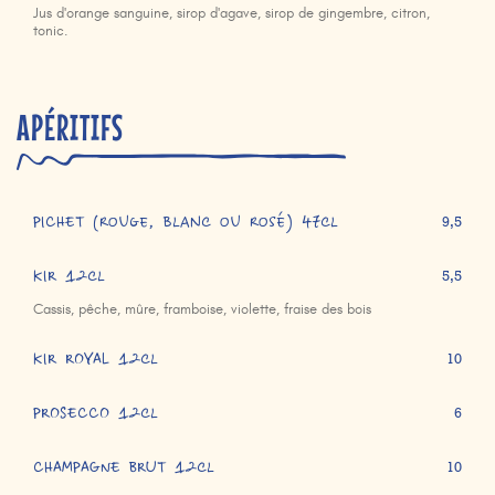
Jus d'orange sanguine, sirop d'agave, sirop de gingembre, citron,
tonic.
APÉRITIFS
PICHET (rouge, blanc ou rosé) 47cl
9,5
KIR 12cl
5,5
Cassis, pêche, mûre, framboise, violette, fraise des bois
KIR ROYAL 12cl
10
PROSECCO 12cl
6
CHAMPAGNE BRUT 12cl
10