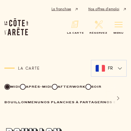
Panneau de gestion des cookies
La franchise
Nos offres d’emploi
LA CARTE
RÉSERVEZ
MENU
FR
LA CARTE
MIDI
APRÈS-MIDI
AFTERWORK
SOIR
BOUILLON
MENU
NOS PLANCHES À PARTAGER
NOS ENTRÉ