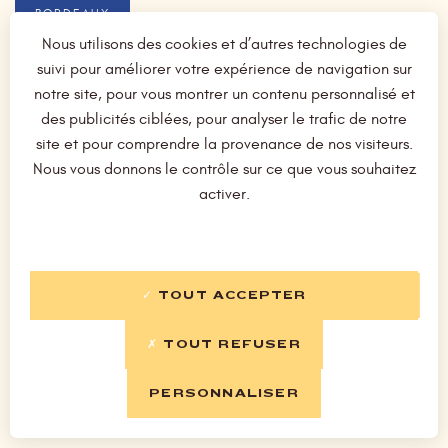
BORDEAUX
Nous utilisons des cookies et d’autres technologies de
DOMAINE CROIX DE POMERUS
33,00 €
suivi pour améliorer votre expérience de navigation sur
AOC LALANDE DE POMEROL
notre site, pour vous montrer un contenu personnalisé et
des publicités ciblées, pour analyser le trafic de notre
CHÂTEAU PÉDESCLAUX, FLEUR DE PÉDESCLAUX
60,00 €
site et pour comprendre la provenance de nos visiteurs.
AOC PAUILLAC, Second vin du château
Nous vous donnons le contrôle sur ce que vous souhaitez
activer.
CHÂTEAU TALBOT, CONNETABLE DE TALBOT
85,00 €
AOC SAINT-JULIEN, Second vin du château
SAINT-ÉMILION, CLOS DES CONFIDENCES
48,50 €
TOUT ACCEPTER
Grand cru
TOUT REFUSER
CHÂTEAU HAUT-MARBUZET, AOC SAINT-ESTHÈPHE
110,00 €
Cru bourgeois exceptionnel
PERSONNALISER