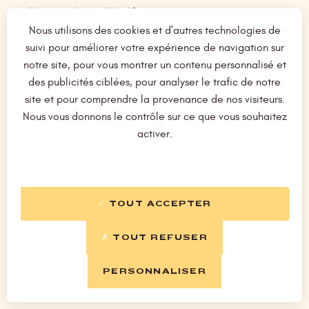
CAVE DE TAIN, CALUNAS
32,50 €
Nous utilisons des cookies et d’autres technologies de
AOP CROZES-HERMITAGE
suivi pour améliorer votre expérience de navigation sur
CLOS DE L’ORATOIRE DES PAPES
75,00 €
notre site, pour vous montrer un contenu personnalisé et
des publicités ciblées, pour analyser le trafic de notre
AOC CHÂTEAU NEUF-DU-PAPE
site et pour comprendre la provenance de nos visiteurs.
DOMAINE DE LA FOURMONE, LE FAUQUET
45,00 €
Nous vous donnons le contrôle sur ce que vous souhaitez
activer.
AOP GIGONDAS
BEAUJOLAIS
TOUT ACCEPTER
MANOIR DU CARRA, BEAUJOLAIS VILLAGE
27,00 €
TOUT REFUSER
Cuvée non filtrée
PERSONNALISER
MONMESSIN, MORGON, LES GRANDES MISES
32,00 €
AOC CÔTE DU PY, 100% Gamay noir