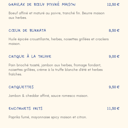
GRAVLAX DE BŒUF POIVRÉ MAISON
12,50 €
Boeuf affiné et maturé au poivre, tranché fin. Beurre maison
aux herbes.
CŒUR DE BURRATA
8,50 €
Huile épicée croustillante, herbes, noisettes grillées et crackers
maison.
CROQUE À LA TRUFFE
9,00 €
Pain brioché toasté, jambon aux herbes, fromage fondant,
noisettes grillées, crème à la truffe blanche d'été et herbes
fraîches.
CROQUETTES
9,50 €
Jambon & cheddar affiné, sauce romesco maison.
ENCORNETS FRITS
11,50 €
Paprika fumé, mayonnaise spicy maison et citron.